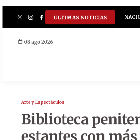
NACI
ÚLTIMAS NOTICIAS
twitter
instagram
facebook
tiktok
youtube
spotify
08 ago 2026
Arte y Espectáculos
Biblioteca penite
estantes con más 