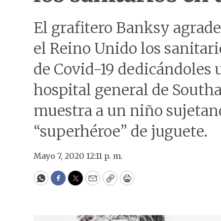
El grafitero Banksy agrade
el Reino Unido los sanitar
de Covid-19 dedicándoles 
hospital general de South
muestra a un niño sujetan
“superhéroe” de juguete.
Mayo 7, 2020 12:11 p. m.
WhatsApp
Facebook
Twitter
Email
Copy
Print