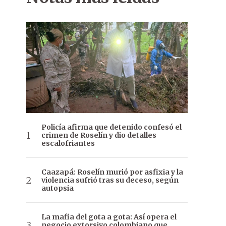
Policía afirma que detenido confesó el
crimen de Roselín y dio detalles
escalofriantes
Caazapá: Roselín murió por asfixia y la
violencia sufrió tras su deceso, según
autopsia
La mafia del gota a gota: Así opera el
negocio extorsivo colombiano que