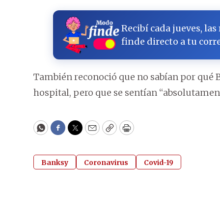
Recibí cada jueves, las
finde directo a tu corr
También reconoció que no sabían por qué 
hospital, pero que se sentían “absolutamen
WhatsApp
Facebook
Twitter
Email
Copy
Print
Banksy
Coronavirus
Covid-19