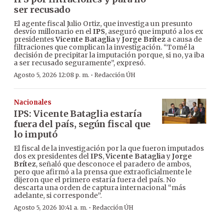
ser recusado
El agente fiscal Julio Ortiz, que investiga un presunto
desvío millonario en el
IPS
, aseguró que imputó a los ex
presidentes
Vicente Bataglia
y
Jorge Brítez
a causa de
filtraciones que complican la investigación. “Tomé la
decisión de precipitar la imputación porque, si no, ya iba
a ser recusado seguramente”, expresó.
·
Agosto 5, 2026 12:08 p. m.
Redacción ÚH
Nacionales
IPS: Vicente Bataglia estaría
fuera del país, según fiscal que
lo imputó
El fiscal de la investigación por la que fueron imputados
dos ex presidentes del
IPS
,
Vicente Bataglia
y
Jorge
Brítez
, señaló que desconoce el paradero de ambos,
pero que afirmó a la prensa que extraoficialmente le
dijeron que el primero estaría fuera del país. No
descarta una orden de captura internacional “más
adelante, si corresponde”.
·
Agosto 5, 2026 10:41 a. m.
Redacción ÚH