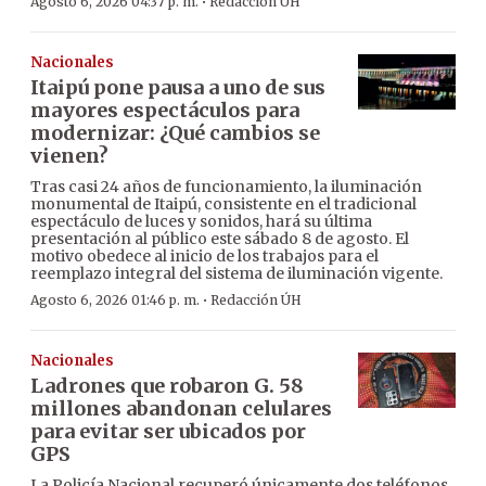
·
Agosto 6, 2026 04:37 p. m.
Redacción ÚH
Nacionales
Itaipú pone pausa a uno de sus
mayores espectáculos para
modernizar: ¿Qué cambios se
vienen?
Tras casi 24 años de funcionamiento, la iluminación
monumental de Itaipú, consistente en el tradicional
espectáculo de luces y sonidos, hará su última
presentación al público este sábado 8 de agosto. El
motivo obedece al inicio de los trabajos para el
reemplazo integral del sistema de iluminación vigente.
·
Agosto 6, 2026 01:46 p. m.
Redacción ÚH
Nacionales
Ladrones que robaron G. 58
millones abandonan celulares
para evitar ser ubicados por
GPS
La Policía Nacional recuperó únicamente dos teléfonos