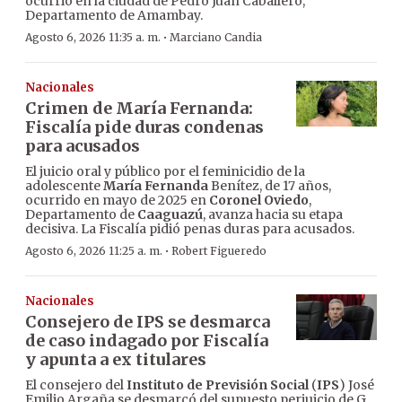
ocurrió en la ciudad de Pedro Juan Caballero,
Departamento de Amambay.
·
Agosto 6, 2026 11:35 a. m.
Marciano Candia
Nacionales
Crimen de María Fernanda:
Fiscalía pide duras condenas
para acusados
El juicio oral y público por el feminicidio de la
adolescente
María Fernanda
Benítez, de 17 años,
ocurrido en mayo de 2025 en
Coronel Oviedo
,
Departamento de
Caaguazú
, avanza hacia su etapa
decisiva. La Fiscalía pidió penas duras para acusados.
·
Agosto 6, 2026 11:25 a. m.
Robert Figueredo
Nacionales
Consejero de IPS se desmarca
de caso indagado por Fiscalía
y apunta a ex titulares
El consejero del
Instituto de Previsión Social
(
IPS
) José
Emilio Argaña se desmarcó del supuesto perjuicio de G.