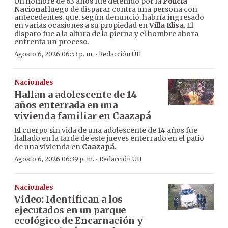
Un hombre de 63 años fue detenido por la
Policía
Nacional
luego de disparar contra una persona con
antecedentes, que, según denunció, habría ingresado
en varias ocasiones a su propiedad en
Villa Elisa
. El
disparo fue a la altura de la pierna y el hombre ahora
enfrenta un proceso.
·
Agosto 6, 2026 06:53 p. m.
Redacción ÚH
Nacionales
Hallan a adolescente de 14
años enterrada en una
vivienda familiar en Caazapá
El cuerpo sin vida de una adolescente de 14 años fue
hallado en la tarde de este jueves enterrado en el patio
de una vivienda en
Caazapá
.
·
Agosto 6, 2026 06:39 p. m.
Redacción ÚH
Nacionales
Video: Identifican a los
ejecutados en un parque
ecológico de Encarnación y