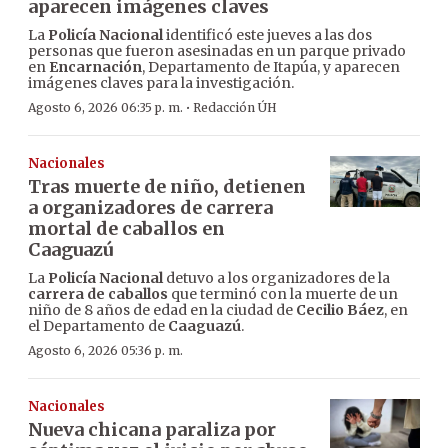
aparecen imágenes claves
La
Policía Nacional
identificó este jueves a las dos
personas que fueron asesinadas en un parque privado
en
Encarnación
, Departamento de Itapúa, y aparecen
imágenes claves para la investigación.
·
Agosto 6, 2026 06:35 p. m.
Redacción ÚH
Nacionales
Tras muerte de niño, detienen
a organizadores de carrera
mortal de caballos en
Caaguazú
La
Policía Nacional
detuvo a los organizadores de la
carrera de caballos
que terminó con la muerte de un
niño de 8 años de edad en la ciudad de
Cecilio Báez
, en
el Departamento de
Caaguazú
.
Agosto 6, 2026 05:36 p. m.
Nacionales
Nueva chicana paraliza por