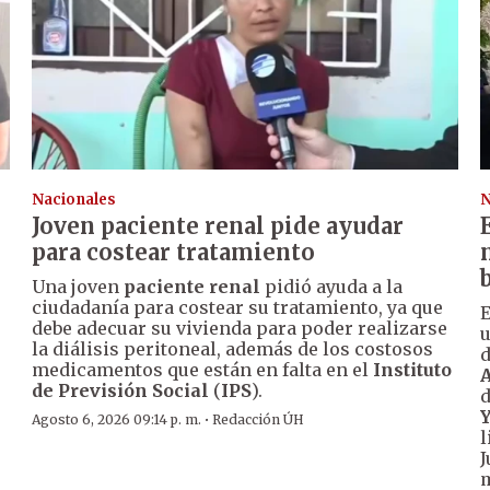
Nacionales
N
Joven paciente renal pide ayudar
para costear tratamiento
Una joven
paciente renal
pidió ayuda a la
ciudadanía para costear su tratamiento, ya que
E
debe adecuar su vivienda para poder realizarse
u
la diálisis peritoneal, además de los costosos
d
medicamentos que están en falta en el
Instituto
A
de Previsión Social
(
IPS
).
d
·
Agosto 6, 2026 09:14 p. m.
Redacción ÚH
l
J
m