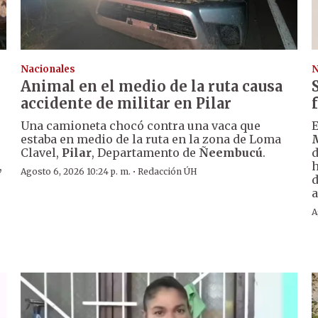
Nacionales
N
Animal en el medio de la ruta causa
accidente de militar en Pilar
Una camioneta chocó contra una vaca que
E
estaba en medio de la ruta en la zona de Loma
Clavel,
Pilar
, Departamento de
Ñeembucú
.
d
,
h
·
Agosto 6, 2026 10:24 p. m.
Redacción ÚH
d
a
A