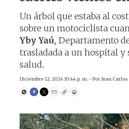
Un árbol que estaba al cos
sobre un motociclista cuan
Yby Yaú
, Departamento d
trasladada a un hospital y
salud.
Diciembre 12, 2024 10:44 p. m. •
Por
Juan Carlos
WhatsApp
Facebook
Twitter
Email
Copy
Print