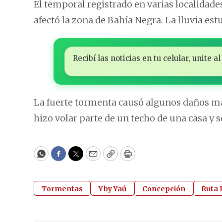
El temporal registrado en varias localida
afectó la zona de Bahía Negra. La lluvia es
Recibí las noticias en tu celular, unite
La fuerte tormenta causó algunos daños mat
hizo volar parte de un techo de una casa y so
WhatsApp
Facebook
Twitter
Email
Copy
Print
Tormentas
Yby Yaú
Concepción
Ruta 