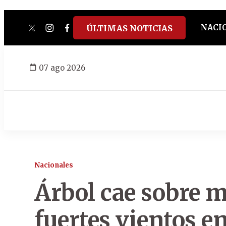
NACI
ÚLTIMAS NOTICIAS
twitter
instagram
facebook
tiktok
youtube
spotify
07 ago 2026
Nacionales
Árbol cae sobre m
fuertes vientos e