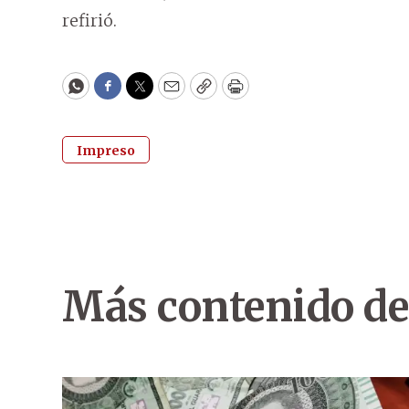
refirió.
WhatsApp
Facebook
Twitter
Email
Copy
Print
Impreso
Más contenido de