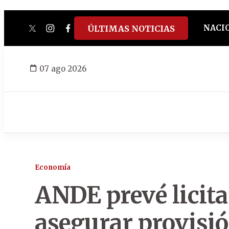
NACI
ÚLTIMAS NOTICIAS
twitter
instagram
facebook
tiktok
youtube
spotify
07 ago 2026
Economía
ANDE prevé licita
asegurar provisió