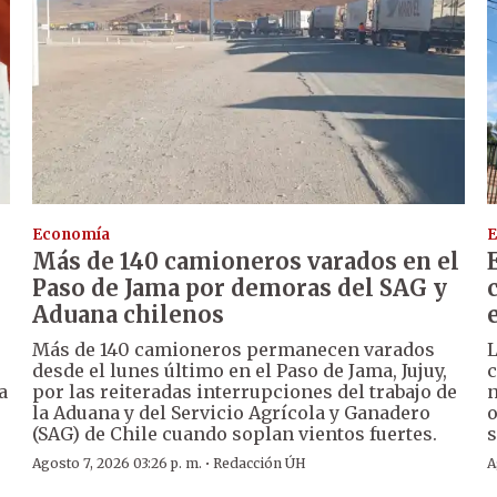
Economía
E
Más de 140 camioneros varados en el
Paso de Jama por demoras del SAG y
Aduana chilenos
Más de 140 camioneros permanecen varados
L
desde el lunes último en el Paso de Jama, Jujuy,
c
a
por las reiteradas interrupciones del trabajo de
n
la Aduana y del Servicio Agrícola y Ganadero
o
(SAG) de Chile cuando soplan vientos fuertes.
s
·
Agosto 7, 2026 03:26 p. m.
Redacción ÚH
A