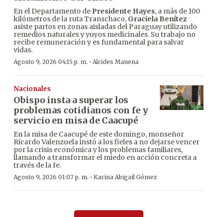
En el Departamento de
Presidente Hayes
, a más de 100
kilómetros de la ruta Transchaco,
Graciela Benítez
asiste partos en zonas aisladas del Paraguay utilizando
remedios naturales y yuyos medicinales. Su trabajo no
recibe remuneración y es fundamental para salvar
vidas.
·
Agosto 9, 2026 04:15 p. m.
Alcides Manena
Nacionales
Obispo insta a superar los
problemas cotidianos con fe y
servicio en misa de Caacupé
En la misa de Caacupé de este domingo, monseñor
Ricardo Valenzuela instó a los fieles a no dejarse vencer
por la crisis económica y los problemas familiares,
llamando a transformar el miedo en acción concreta a
través de la fe.
·
Agosto 9, 2026 01:07 p. m.
Karina Abigail Gómez