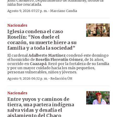
Juan Caballero, Departamento de Amambay, donde la
niña fue rescatada.
·
Agosto 9, 2026 07:27 p. m.
Marciano Candia
Nacionales
Iglesia condena el caso
Roselín: “Nos duele el
corazón, su muerte hiere a su
familia y a toda la sociedad”
El cardenal
Adalberto Martínez
condenó este domingo
el homicidio de
Roselín Florentín Gómez
, de 14 años,
ocurrido en
Caazapá
. Rezó por la fortaleza de su familia
y por un mayor cuidado hacia los más pequeños,
personas vulnerables, niños y jóvenes.
·
Agosto 9, 2026 06:32 p. m.
Redacción ÚH
Nacionales
Entre yuyos y caminos de
tierra, una partera indígena
salva vidas y desafía el
aislamiento del Chaco