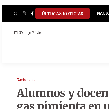
NACI
ÚLTIMAS NOTICIAS
twitter
instagram
facebook
tiktok
youtube
spotify
07 ago 2026
Nacionales
Alumnos y docent
gas pimienta en u