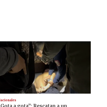
acionales
“Gota a gota”: Rescatan a un