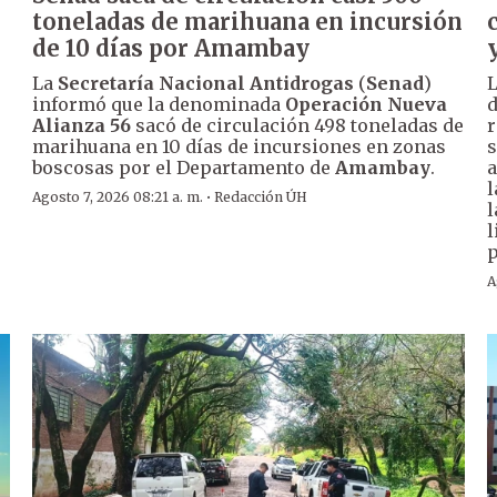
toneladas de marihuana en incursión
de 10 días por Amambay
La
Secretaría Nacional Antidrogas
(
Senad
)
L
informó que la denominada
Operación Nueva
Alianza 56
sacó de circulación 498 toneladas de
r
marihuana en 10 días de incursiones en zonas
s
boscosas por el Departamento de
Amambay
.
a
·
Agosto 7, 2026 08:21 a. m.
Redacción ÚH
l
l
p
A