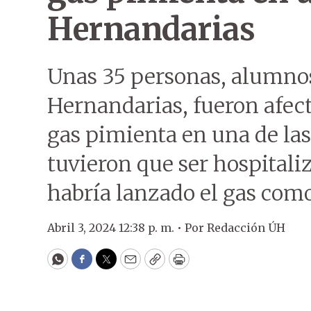
Hernandarias
Unas 35 personas, alumnos
Hernandarias, fueron afec
gas pimienta en una de las
tuvieron que ser hospitali
habría lanzado el gas como
Abril 3, 2024 12:38 p. m. •
Por
Redacción ÚH
WhatsApp
Facebook
Twitter
Email
Copy
Print