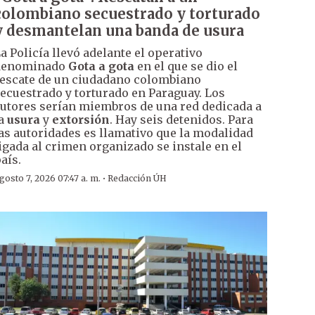
colombiano secuestrado y torturado
y desmantelan una banda de usura
a Policía llevó adelante el operativo
denominado
Gota a gota
en el que se dio el
escate de un ciudadano colombiano
ecuestrado y torturado en Paraguay. Los
utores serían miembros de una red dedicada a
la
usura
y
extorsión
. Hay seis detenidos. Para
as autoridades es llamativo que la modalidad
igada al crimen organizado se instale en el
aís.
·
gosto 7, 2026 07:47 a. m.
Redacción ÚH