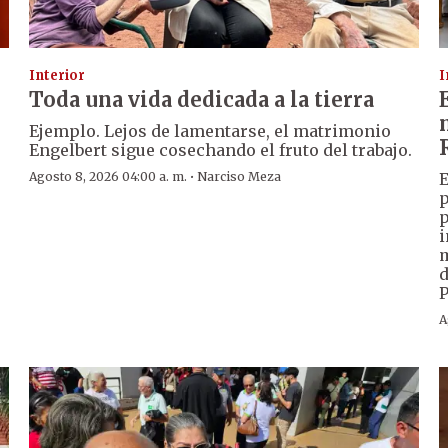
Interior
I
Toda una vida dedicada a la tierra
Ejemplo. Lejos de lamentarse, el matrimonio
Engelbert sigue cosechando el fruto del trabajo.
·
Agosto 8, 2026 04:00 a. m.
Narciso Meza
E
p
p
i
m
d
P
A