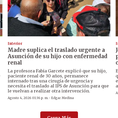
Interior
I
Madre suplica el traslado urgente a
Asunción de su hijo con enfermedad
renal
La profesora Fabia Garcete explicó que su hijo,
E
.
paciente renal de 30 años, permanece
q
internado tras una cirugía de urgencia y
e
necesita el traslado al IPS de Asunción para que
a
le vuelvan a realizar otra intervención.
A
·
Agosto 4, 2026 01:36 p. m.
Edgar Medina
Carga Más