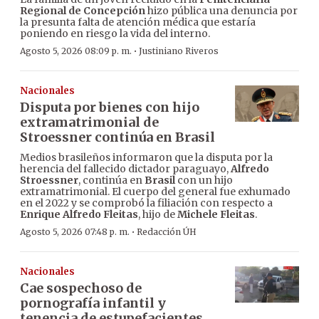
Regional de Concepción
hizo pública una denuncia por
la presunta falta de atención médica que estaría
poniendo en riesgo la vida del interno.
·
Agosto 5, 2026 08:09 p. m.
Justiniano Riveros
Nacionales
Disputa por bienes con hijo
extramatrimonial de
Stroessner continúa en Brasil
Medios brasileños informaron que la disputa por la
herencia del fallecido dictador paraguayo,
Alfredo
Stroessner
, continúa en
Brasil
con un hijo
extramatrimonial. El cuerpo del general fue exhumado
en el 2022 y se comprobó la filiación con respecto a
Enrique Alfredo Fleitas
, hijo de
Michele Fleitas
.
·
Agosto 5, 2026 07:48 p. m.
Redacción ÚH
Nacionales
Cae sospechoso de
pornografía infantil y
tenencia de estupefacientes