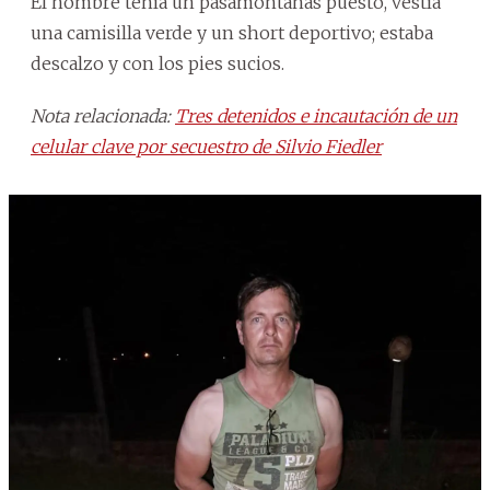
El hombre tenía un pasamontañas puesto, vestía
una camisilla verde y un short deportivo; estaba
descalzo y con los pies sucios.
Nota relacionada:
Tres detenidos e incautación de un
celular clave por secuestro de Silvio Fiedler