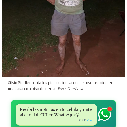
Silvio Fiedler tenía los pies sucios ya que estuvo recluido en
una casa con piso de tierra.
Foto: Gentileza.
Recibí las noticias en tu celular, unite
1
al canal de ÚH en WhatsApp 🤩
✓✓
08:11