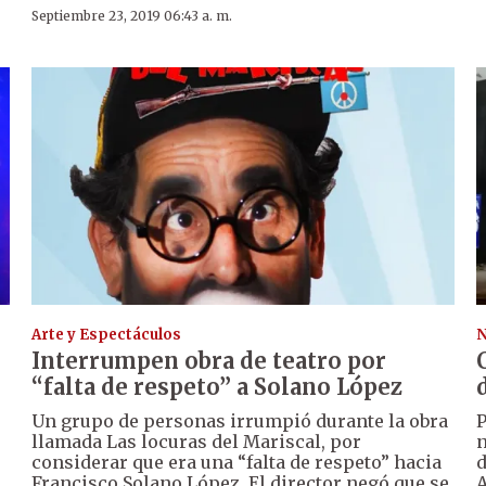
Septiembre 23, 2019 06:43 a. m.
Arte y Espectáculos
N
Interrumpen obra de teatro por
“falta de respeto” a Solano López
Un grupo de personas irrumpió durante la obra
P
llamada Las locuras del Mariscal, por
n
considerar que era una “falta de respeto” hacia
d
Francisco Solano López. El director negó que se
A