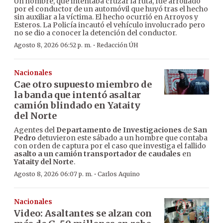
Un hombre, que intentaba cruzar la ruta, fue arrollado
por el conductor de un automóvil que huyó tras el hecho
sin auxiliar a la víctima. El hecho ocurrió en Arroyos y
Esteros. La Policía incautó el vehículo involucrado pero
no se dio a conocer la detención del conductor.
·
Agosto 8, 2026 06:52 p. m.
Redacción ÚH
Nacionales
Cae otro supuesto miembro de
la banda que intentó asaltar
camión blindado en Yataity
del Norte
Agentes del
Departamento de Investigaciones
de
San
Pedro
detuvieron este sábado a un hombre que contaba
con orden de captura por el caso que investiga el fallido
asalto a un camión transportador de caudales
en
Yataity del Norte
.
·
Agosto 8, 2026 06:07 p. m.
Carlos Aquino
Nacionales
Video: Asaltantes se alzan con