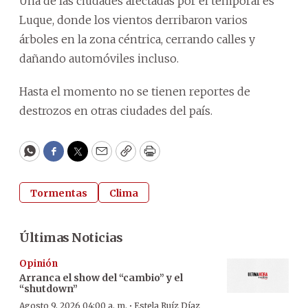
Una de las ciudades afectadas por el temporal es
Luque, donde los vientos derribaron varios
árboles en la zona céntrica, cerrando calles y
dañando automóviles incluso.
Hasta el momento no se tienen reportes de
destrozos en otras ciudades del país.
WhatsApp
Facebook
Twitter
Email
Copy
Print
Tormentas
Clima
Últimas Noticias
Opinión
Arranca el show del “cambio” y el
“shutdown”
·
Agosto 9, 2026 04:00 a. m.
Estela Ruíz Díaz