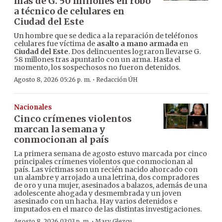
más de G. 50 millones en robo
a técnico de celulares en
Ciudad del Este
Un hombre que se dedica a la reparación de teléfonos
celulares fue víctima de
asalto a mano armada
en
Ciudad del Este
. Dos delincuentes lograron llevarse G.
58 millones tras apuntarlo con un arma. Hasta el
momento, los sospechosos no fueron detenidos.
·
Agosto 8, 2026 05:26 p. m.
Redacción ÚH
Nacionales
Cinco crímenes violentos
marcan la semana y
conmocionan al país
La primera semana de agosto estuvo marcada por cinco
principales crímenes violentos que conmocionan al
país. Las víctimas son un recién nacido ahorcado con
un alambre y arrojado a una letrina, dos compradores
de oro y una mujer, asesinados a balazos, además de una
adolescente ahogada y desmembrada y un joven
asesinado con un hacha. Hay varios detenidos e
imputados en el marco de las distintas investigaciones.
·
Agosto 8, 2026 03:03 p. m.
Mary Glezcu