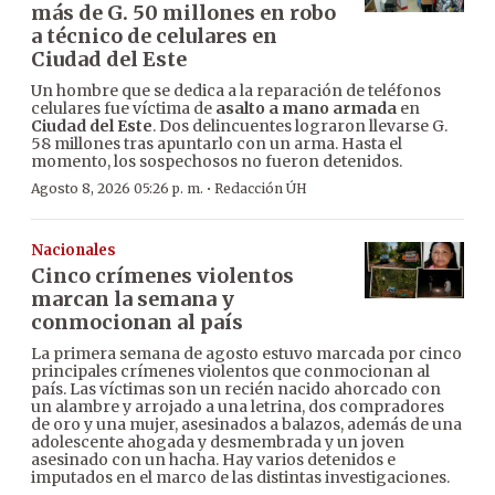
más de G. 50 millones en robo
a técnico de celulares en
Ciudad del Este
Un hombre que se dedica a la reparación de teléfonos
celulares fue víctima de
asalto a mano armada
en
Ciudad del Este
. Dos delincuentes lograron llevarse G.
58 millones tras apuntarlo con un arma. Hasta el
momento, los sospechosos no fueron detenidos.
·
Agosto 8, 2026 05:26 p. m.
Redacción ÚH
Nacionales
Cinco crímenes violentos
marcan la semana y
conmocionan al país
La primera semana de agosto estuvo marcada por cinco
principales crímenes violentos que conmocionan al
país. Las víctimas son un recién nacido ahorcado con
un alambre y arrojado a una letrina, dos compradores
de oro y una mujer, asesinados a balazos, además de una
adolescente ahogada y desmembrada y un joven
asesinado con un hacha. Hay varios detenidos e
imputados en el marco de las distintas investigaciones.