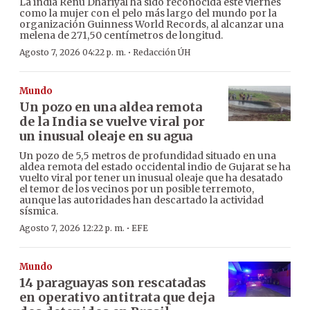
La india Renu Dhariyal ha sido reconocida este viernes
como la mujer con el pelo más largo del mundo por la
organización Guinness World Records, al alcanzar una
melena de 271,50 centímetros de longitud.
·
Agosto 7, 2026 04:22 p. m.
Redacción ÚH
Mundo
Un pozo en una aldea remota
de la India se vuelve viral por
un inusual oleaje en su agua
Un pozo de 5,5 metros de profundidad situado en una
aldea remota del estado occidental indio de Gujarat se ha
vuelto viral por tener un inusual oleaje que ha desatado
el temor de los vecinos por un posible terremoto,
aunque las autoridades han descartado la actividad
sísmica.
·
Agosto 7, 2026 12:22 p. m.
EFE
Mundo
14 paraguayas son rescatadas
en operativo antitrata que deja