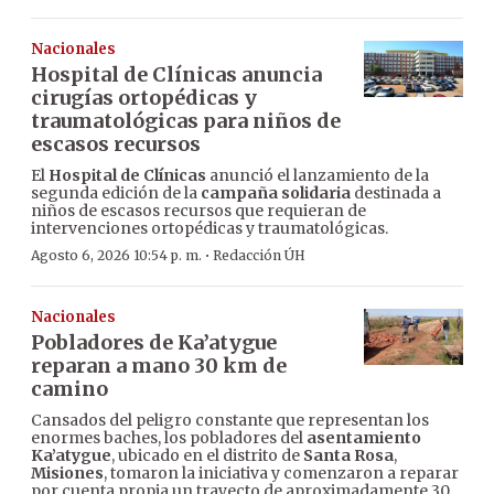
Nacionales
Hospital de Clínicas anuncia
cirugías ortopédicas y
traumatológicas para niños de
escasos recursos
El
Hospital de Clínicas
anunció el lanzamiento de la
segunda edición de la
campaña solidaria
destinada a
niños de escasos recursos que requieran de
intervenciones ortopédicas y traumatológicas.
·
Agosto 6, 2026 10:54 p. m.
Redacción ÚH
Nacionales
Pobladores de Ka’atygue
reparan a mano 30 km de
camino
Cansados del peligro constante que representan los
enormes baches, los pobladores del
asentamiento
Ka’atygue
, ubicado en el distrito de
Santa Rosa
,
Misiones
, tomaron la iniciativa y comenzaron a reparar
por cuenta propia un trayecto de aproximadamente 30