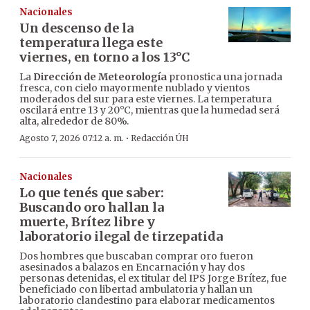
Nacionales
Un descenso de la
temperatura llega este
viernes, en torno a los 13°C
La
Dirección de Meteorología
pronostica una jornada
fresca, con cielo mayormente nublado y vientos
moderados del sur para este viernes. La temperatura
oscilará entre 13 y 20°C, mientras que la humedad será
alta, alrededor de 80%.
·
Agosto 7, 2026 07:12 a. m.
Redacción ÚH
Nacionales
Lo que tenés que saber:
Buscando oro hallan la
muerte, Brítez libre y
laboratorio ilegal de tirzepatida
Dos hombres que buscaban comprar oro fueron
asesinados a balazos en Encarnación y hay dos
personas detenidas, el ex titular del IPS Jorge Brítez, fue
beneficiado con libertad ambulatoria y hallan un
laboratorio clandestino para elaborar medicamentos