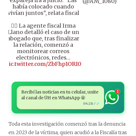
expareja irá a juicio: "Las
(@AM_1080)
había colocado cuando
vivían juntos", relata fiscal
👉🏼 La agente fiscal Irma
Llano detalló el caso de un
abogado que, tras finalizar
la relación, comenzó a
monitorear correos
electrónicos, redes…
pic.twitter.com/ZbFhp1ORI0
Recibí las noticias en tu celular, unite
1
al canal de ÚH en WhatsApp 🤩
✓✓
04:28
Toda esta investigación comenzó tras la denuncia
en 2023 de la víctima, quien acudió a la Fiscalía tras