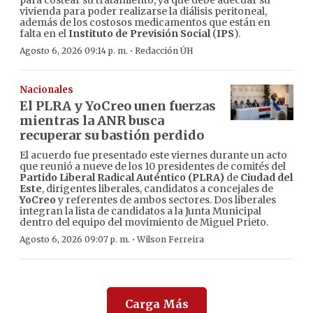
para costear su tratamiento, ya que debe adecuar su
vivienda para poder realizarse la diálisis peritoneal,
además de los costosos medicamentos que están en
falta en el
Instituto de Previsión Social
(
IPS
).
·
Agosto 6, 2026 09:14 p. m.
Redacción ÚH
Nacionales
El PLRA y YoCreo unen fuerzas
mientras la ANR busca
recuperar su bastión perdido
El acuerdo fue presentado este viernes durante un acto
que reunió a nueve de los 10 presidentes de comités del
Partido Liberal Radical Auténtico (PLRA)
de
Ciudad del
Este
, dirigentes liberales, candidatos a concejales de
YoCreo
y referentes de ambos sectores. Dos liberales
integran la lista de candidatos a la Junta Municipal
dentro del equipo del movimiento de Miguel Prieto.
·
Agosto 6, 2026 09:07 p. m.
Wilson Ferreira
Carga Más