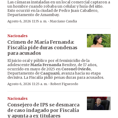
Las cámaras instaladas en un local comercial captaron a
un hombre cuando robaba un celular y huía del sitio.
Esto ocurrió en la ciudad de Pedro Juan Caballero,
Departamento de Amambay.
·
Agosto 6, 2026 11:35 a. m.
Marciano Candia
Nacionales
Crimen de María Fernanda:
Fiscalía pide duras condenas
para acusados
El juicio oral y público por el feminicidio de la
adolescente
María Fernanda
Benítez, de 17 años,
ocurrido en mayo de 2025 en
Coronel Oviedo
,
Departamento de
Caaguazú
, avanza hacia su etapa
decisiva. La Fiscalía pidió penas duras para acusados.
·
Agosto 6, 2026 11:25 a. m.
Robert Figueredo
Nacionales
Consejero de IPS se desmarca
de caso indagado por Fiscalía
y apunta a ex titulares