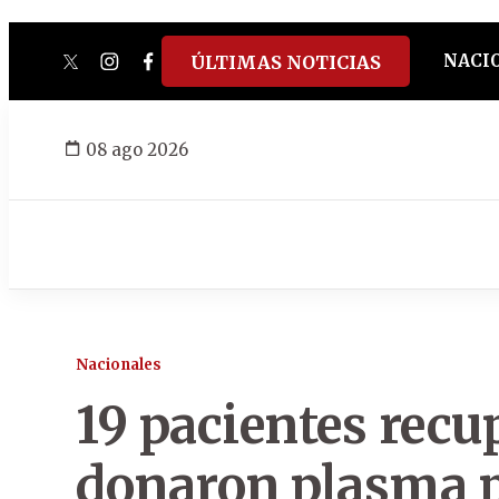
NACI
ÚLTIMAS NOTICIAS
twitter
instagram
facebook
tiktok
youtube
spotify
08 ago 2026
Nacionales
19 pacientes recu
donaron plasma p