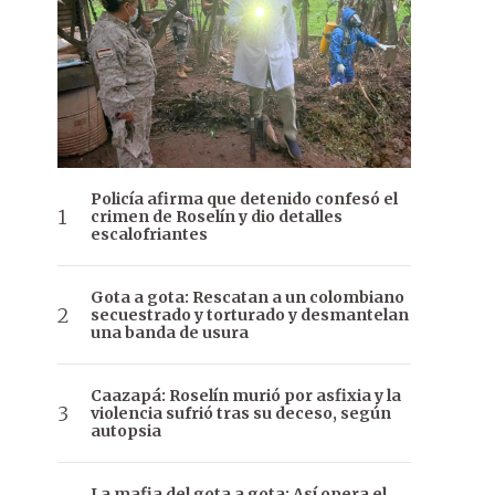
Policía afirma que detenido confesó el
crimen de Roselín y dio detalles
escalofriantes
Gota a gota: Rescatan a un colombiano
secuestrado y torturado y desmantelan
una banda de usura
Caazapá: Roselín murió por asfixia y la
violencia sufrió tras su deceso, según
autopsia
La mafia del gota a gota: Así opera el