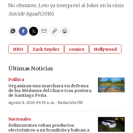
No obstante, Leto ya interpretó al Joker en la cinta
Suicide Squad
(2016).
WhatsApp
Facebook
Twitter
Email
Copy
Print
HBO
Zack Snyder
comics
Hollywood
Últimas Noticias
Política
Organizan una marchara en defensa
de los Médanos del Chaco tras postura
de Santiago Peña
·
Agosto 8, 2026 09:39 a. m.
Redacción ÚH
Nacionales
Delincuentes roban productos
electrónicos a un brasileño y balean a