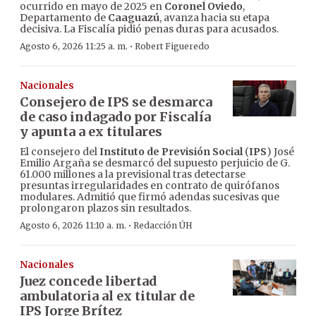
ocurrido en mayo de 2025 en
Coronel Oviedo
,
Departamento de
Caaguazú
, avanza hacia su etapa
decisiva. La Fiscalía pidió penas duras para acusados.
·
Agosto 6, 2026 11:25 a. m.
Robert Figueredo
Nacionales
Consejero de IPS se desmarca
de caso indagado por Fiscalía
y apunta a ex titulares
El consejero del
Instituto de Previsión Social
(
IPS
) José
Emilio Argaña se desmarcó del supuesto perjuicio de G.
61.000 millones a la previsional tras detectarse
presuntas irregularidades en contrato de quirófanos
modulares. Admitió que firmó adendas sucesivas que
prolongaron plazos sin resultados.
·
Agosto 6, 2026 11:10 a. m.
Redacción ÚH
Nacionales
Juez concede libertad
ambulatoria al ex titular de
IPS Jorge Brítez