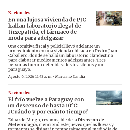
Nacionales
En una lujosa vivienda de PJC
hallan laboratorio ilegal de
tirzepatida, el fármaco de
moda para adelgazar
Una comitiva fiscal y policial llevó adelante un
procedimiento en una vivienda ubicada en Pedro Juan
Caballero, donde se halló un laboratorio clandestino
para elaborar medicamentos adelgazantes. Tres
personas fueron detenidas: dos brasileños y un
paraguayo.
·
Agosto 6, 2026 11:43 a. m.
Marciano Candia
Nacionales
El frío vuelve a Paraguay con
un descenso de hasta 10°C:
¿Cuándo y por cuánto tiempo?
Eduardo Mingo, responsable de la
Dirección de
Meteorología
, mencionó este jueves que las lluvias y
tormentas se disiparán temporalmente al mediodía de