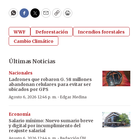
WhatsApp
Facebook
Twitter
Email
Copy
Print
WWF
Deforestación
Incendios forestales
Cambio Climático
Últimas Noticias
Nacionales
Ladrones que robaron G. 58 millones
abandonan celulares para evitar ser
ubicados por GPS
·
Agosto 6, 2026 12:46 p. m.
Edgar Medina
Economía
Salario mínimo: Nuevo sumario breve
y digital por incumplimiento del
reajuste salarial
·
Agosto 6, 2026 12:44 p. m.
Redacción ÚH