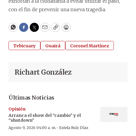
exhortan a la ciudadanía a evitar utilizar el paso,
con el fin de prevenir una nueva tragedia.
WhatsApp
Facebook
Twitter
Email
Copy
Print
Tebicuary
Guairá
Coronel Martínez
Richart González
Últimas Noticias
Opinión
Arranca el show del “cambio” y el
“shutdown”
·
Agosto 9, 2026 04:00 a. m.
Estela Ruíz Díaz