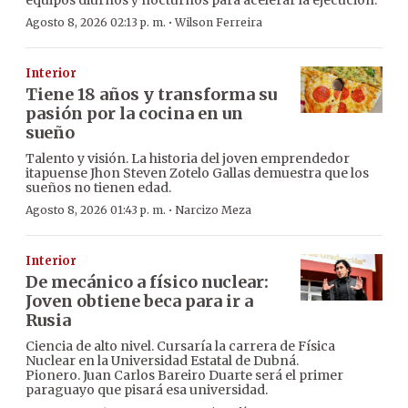
equipos diurnos y nocturnos para acelerar la ejecución.
·
Agosto 8, 2026 02:13 p. m.
Wilson Ferreira
Interior
Tiene 18 años y transforma su
pasión por la cocina en un
sueño
Talento y visión. La historia del joven emprendedor
itapuense Jhon Steven Zotelo Gallas demuestra que los
sueños no tienen edad.
·
Agosto 8, 2026 01:43 p. m.
Narcizo Meza
Interior
De mecánico a físico nuclear:
Joven obtiene beca para ir a
Rusia
Ciencia de alto nivel. Cursaría la carrera de Física
Nuclear en la Universidad Estatal de Dubná.
Pionero. Juan Carlos Bareiro Duarte será el primer
paraguayo que pisará esa universidad.