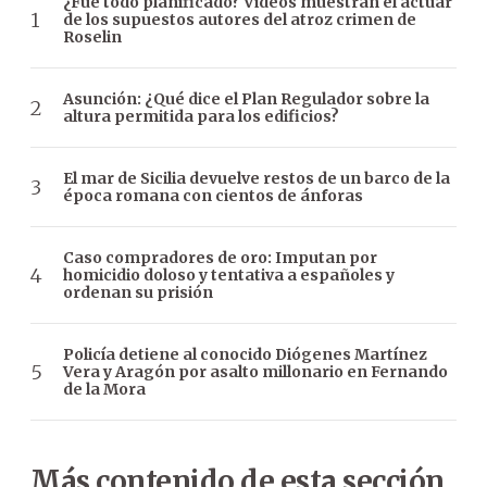
¿Fue todo planificado? Videos muestran el actuar
de los supuestos autores del atroz crimen de
Roselin
Asunción: ¿Qué dice el Plan Regulador sobre la
altura permitida para los edificios?
El mar de Sicilia devuelve restos de un barco de la
época romana con cientos de ánforas
Caso compradores de oro: Imputan por
homicidio doloso y tentativa a españoles y
ordenan su prisión
Policía detiene al conocido Diógenes Martínez
Vera y Aragón por asalto millonario en Fernando
de la Mora
Más contenido de esta sección