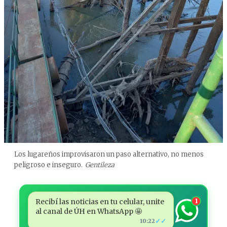
Los lugareños improvisaron un paso alternativo, no menos
peligroso e inseguro.
Gentileza
Recibí las noticias en tu celular, unite
1
al canal de ÚH en WhatsApp 🤩
✓✓
10:22