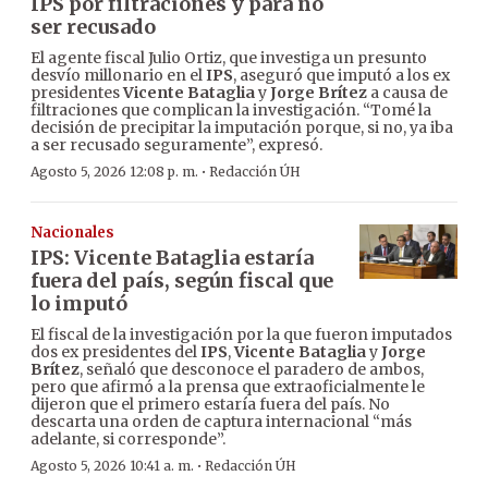
IPS por filtraciones y para no
ser recusado
El agente fiscal Julio Ortiz, que investiga un presunto
desvío millonario en el
IPS
, aseguró que imputó a los ex
presidentes
Vicente Bataglia
y
Jorge Brítez
a causa de
filtraciones que complican la investigación. “Tomé la
decisión de precipitar la imputación porque, si no, ya iba
a ser recusado seguramente”, expresó.
·
Agosto 5, 2026 12:08 p. m.
Redacción ÚH
Nacionales
IPS: Vicente Bataglia estaría
fuera del país, según fiscal que
lo imputó
El fiscal de la investigación por la que fueron imputados
dos ex presidentes del
IPS
,
Vicente Bataglia
y
Jorge
Brítez
, señaló que desconoce el paradero de ambos,
pero que afirmó a la prensa que extraoficialmente le
dijeron que el primero estaría fuera del país. No
descarta una orden de captura internacional “más
adelante, si corresponde”.
·
Agosto 5, 2026 10:41 a. m.
Redacción ÚH