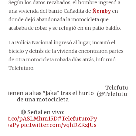
Según los datos recabados, el hombre ingresó a
una vivienda del barrio Cañadita de
Ñemby
en
donde dejó abandonada la motocicleta que
acababa de robar y se refugió en un patio baldío.
La Policía Nacional ingresó al lugar, incautó el
biciclo y detrás de la vivienda encontraron partes
de otra motocicleta robada días atrás, informó
Telefuturo.
— Telefuturo
Detienen a alias "Jaka" tras el hurto
(@Telefuturo)
de una motocicleta
🔴 Señal en vivo:
ps://t.co/pASLMhm15D
#TelefuturoPy
LupaPy
pic.twitter.com/vqhDZKzJUs