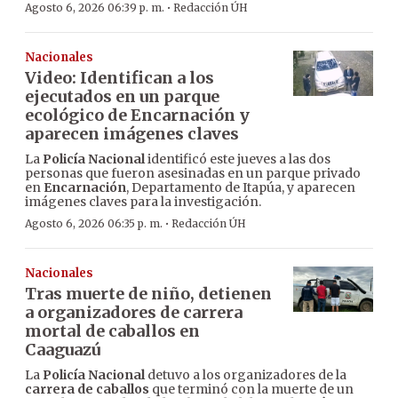
·
Agosto 6, 2026 06:39 p. m.
Redacción ÚH
Nacionales
Video: Identifican a los
ejecutados en un parque
ecológico de Encarnación y
aparecen imágenes claves
La
Policía Nacional
identificó este jueves a las dos
personas que fueron asesinadas en un parque privado
en
Encarnación
, Departamento de Itapúa, y aparecen
imágenes claves para la investigación.
·
Agosto 6, 2026 06:35 p. m.
Redacción ÚH
Nacionales
Tras muerte de niño, detienen
a organizadores de carrera
mortal de caballos en
Caaguazú
La
Policía Nacional
detuvo a los organizadores de la
carrera de caballos
que terminó con la muerte de un