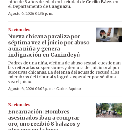
niño de 8 años de edad en la ciudad de
Cecilio Báez
, en
el Departamento de
Caaguazú
.
Agosto 6, 2026 05:36 p. m.
Nacionales
Nueva chicana paraliza por
séptima vez el juicio por abuso
a una niña y genera
indignación en Canindeyú
Padres de una niña, víctima de abuso sexual, cuestionan
las reiteradas suspensiones y demora del juicio oral por
sucesivas chicanas. La defensa del acusado recusó a los
miembros del tribunal y logró suspender por séptima
vez el juicio.
·
Agosto 6, 2026 05:02 p. m.
Carlos Aquino
Nacionales
Encarnación: Hombres
asesinados iban a comprar
oro, uno recibió 8 balazos y
otro uno en la boca