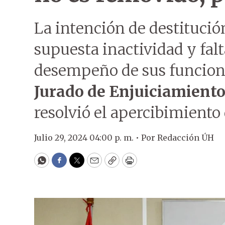
La intención de destitución
supuesta inactividad y fal
desempeño de sus funcione
Jurado de Enjuiciamient
resolvió el apercibimiento 
Julio 29, 2024 04:00 p. m. •
Por
Redacción ÚH
WhatsApp
Facebook
Twitter
Email
Copy
Print