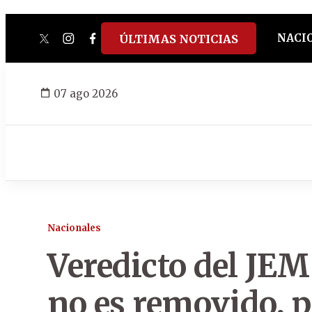
NACI
ÚLTIMAS NOTICIAS
twitter
instagram
facebook
tiktok
youtube
spotify
07 ago 2026
Nacionales
Veredicto del JEM:
no es removido, p