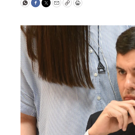
WhatsApp
Facebook
Twitter
Email
Copy
Print