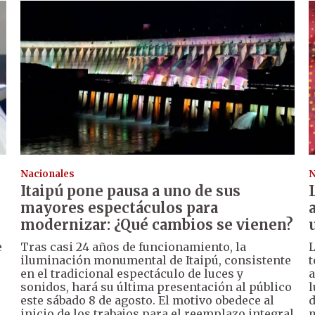
Nacionales
N
Itaipú pone pausa a uno de sus
mayores espectáculos para
modernizar: ¿Qué cambios se vienen?
e
Tras casi 24 años de funcionamiento, la
L
iluminación monumental de Itaipú, consistente
t
en el tradicional espectáculo de luces y
a
sonidos, hará su última presentación al público
l
este sábado 8 de agosto. El motivo obedece al
d
inicio de los trabajos para el reemplazo integral
m