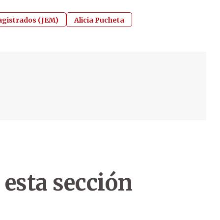
agistrados (JEM)
Alicia Pucheta
 esta sección