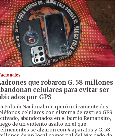
acionales
Ladrones que robaron G. 58 millones
abandonan celulares para evitar ser
ubicados por GPS
a Policía Nacional recuperó únicamente dos
eléfonos celulares con sistema de rastreo GPS
ctivado, abandonados en el barrio Remansito,
uego de un violento asalto en el que
elincuentes se alzaron con 4 aparatos y G. 58
illones de un local comercial del Mercado de