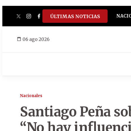
NACI
ÚLTIMAS NOTICIAS
twitter
instagram
facebook
tiktok
youtube
spotify
06 ago 2026
Nacionales
Santiago Peña sob
“No hay influenci