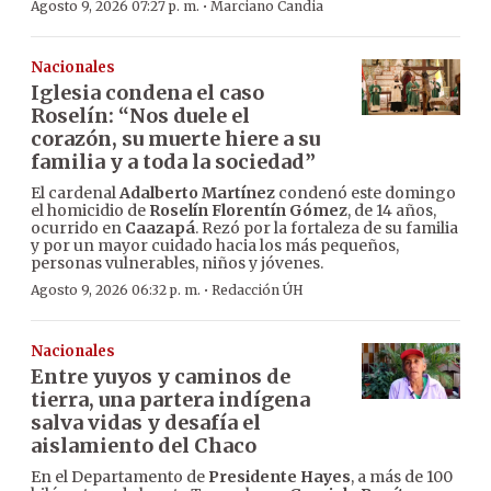
·
Agosto 9, 2026 07:27 p. m.
Marciano Candia
Nacionales
Iglesia condena el caso
Roselín: “Nos duele el
corazón, su muerte hiere a su
familia y a toda la sociedad”
El cardenal
Adalberto Martínez
condenó este domingo
el homicidio de
Roselín Florentín Gómez
, de 14 años,
ocurrido en
Caazapá
. Rezó por la fortaleza de su familia
y por un mayor cuidado hacia los más pequeños,
personas vulnerables, niños y jóvenes.
·
Agosto 9, 2026 06:32 p. m.
Redacción ÚH
Nacionales
Entre yuyos y caminos de
tierra, una partera indígena
salva vidas y desafía el
aislamiento del Chaco
En el Departamento de
Presidente Hayes
, a más de 100