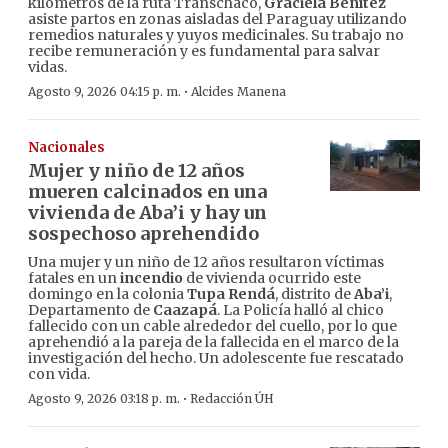
kilómetros de la ruta Transchaco,
Graciela Benítez
asiste partos en zonas aisladas del Paraguay utilizando
remedios naturales y yuyos medicinales. Su trabajo no
recibe remuneración y es fundamental para salvar
vidas.
·
Agosto 9, 2026 04:15 p. m.
Alcides Manena
Nacionales
Mujer y niño de 12 años
mueren calcinados en una
vivienda de Aba’i y hay un
sospechoso aprehendido
Una mujer y un niño de 12 años resultaron víctimas
fatales en un
incendio
de vivienda ocurrido este
domingo en la colonia
Tupa Rendá
, distrito de
Aba’i
,
Departamento de
Caazapá
. La Policía halló al chico
fallecido con un cable alrededor del cuello, por lo que
aprehendió a la pareja de la fallecida en el marco de la
investigación del hecho. Un adolescente fue rescatado
con vida.
·
Agosto 9, 2026 03:18 p. m.
Redacción ÚH