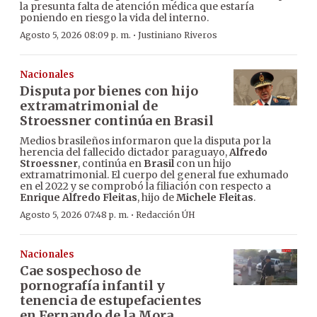
la presunta falta de atención médica que estaría
poniendo en riesgo la vida del interno.
·
Agosto 5, 2026 08:09 p. m.
Justiniano Riveros
Nacionales
Disputa por bienes con hijo
extramatrimonial de
Stroessner continúa en Brasil
Medios brasileños informaron que la disputa por la
herencia del fallecido dictador paraguayo,
Alfredo
Stroessner
, continúa en
Brasil
con un hijo
extramatrimonial. El cuerpo del general fue exhumado
en el 2022 y se comprobó la filiación con respecto a
Enrique Alfredo Fleitas
, hijo de
Michele Fleitas
.
·
Agosto 5, 2026 07:48 p. m.
Redacción ÚH
Nacionales
Cae sospechoso de
pornografía infantil y
tenencia de estupefacientes
en Fernando de la Mora