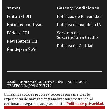
Temas
Bases y Condiciones
Editorial ÚH
Políticas de Privacidad
Noticias positivas
Política de uso de la IA
Pódcast ÚH
Servicio de
Suscripción a Crédito
Newsletters ÚH
Política de Calidad
Ñandejara Ñe’ẽ
2026 - BENJAMÍN CONSTANT 658 - ASUNCIÓN -
TELÉFONO:
(0994) 715 715
Utilizamos cookies propias y terceros para mejorar tu
experiencia de navegación y analizar nuestro tráfico. Al
twitter
instagram
facebook
tiktok
youtube
spotify
continuar navegando, aceptás nuestra
Política de privacidad
.