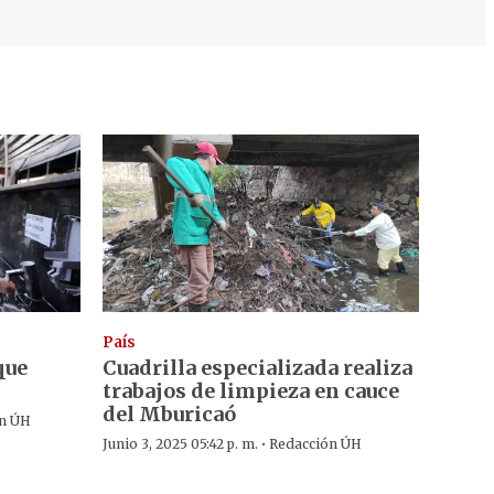
País
que
Cuadrilla especializada realiza
trabajos de limpieza en cauce
del Mburicaó
n ÚH
·
Junio 3, 2025 05:42 p. m.
Redacción ÚH