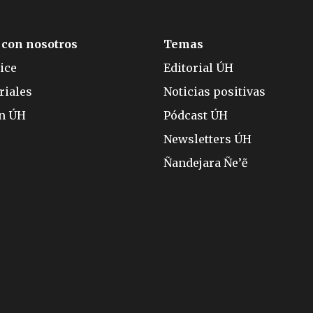
 con nosotros
Temas
ice
Editorial ÚH
riales
Noticias positivas
ón ÚH
Pódcast ÚH
Newsletters ÚH
Ñandejara Ñe’ẽ