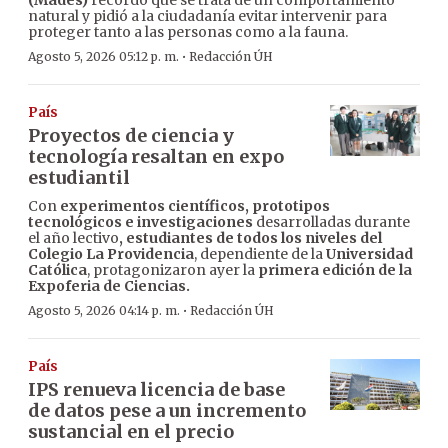
(Mades)
recordó que se trata de un comportamiento
natural y pidió a la ciudadanía evitar intervenir para
proteger tanto a las personas como a la fauna.
·
Agosto 5, 2026 05:12 p. m.
Redacción ÚH
País
Proyectos de ciencia y
tecnología resaltan en expo
estudiantil
Con
experimentos científicos, prototipos
tecnológicos e investigaciones
desarrolladas durante
el año lectivo
, estudiantes de todos los niveles del
Colegio La Providencia
, dependiente de la
Universidad
Católica
, protagonizaron ayer la
primera edición de la
Expoferia de Ciencias.
·
Agosto 5, 2026 04:14 p. m.
Redacción ÚH
País
IPS renueva licencia de base
de datos pese a un incremento
sustancial en el precio