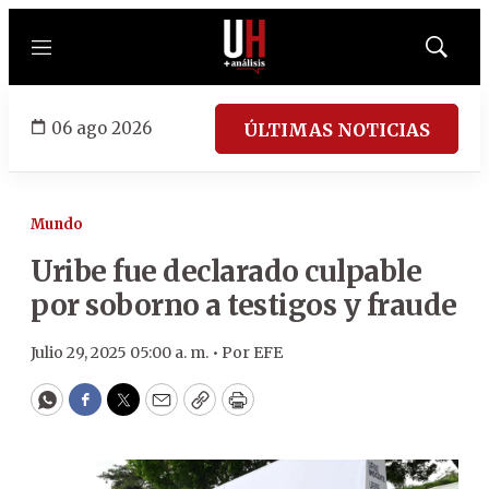
Menú
Mostrar
búsqued
06 ago 2026
ÚLTIMAS NOTICIAS
Mundo
Uribe fue declarado culpable
por soborno a testigos y fraude
Julio 29, 2025 05:00 a. m. •
Por
EFE
WhatsApp
Facebook
Twitter
Email
Copy
Print