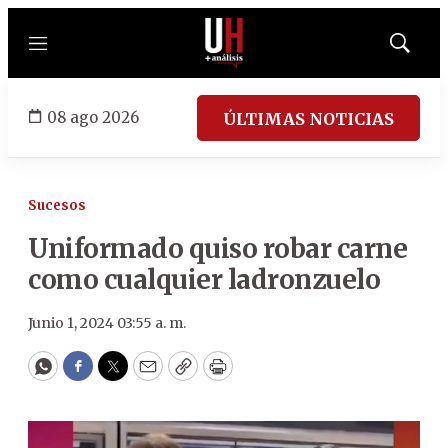
Menú
Mostrar
búsqued
08 ago 2026
ÚLTIMAS NOTICIAS
Sucesos
Uniformado quiso robar carne
como cualquier ladronzuelo
Junio 1, 2024 03:55 a. m.
WhatsApp
Facebook
Twitter
Email
Copy
Print