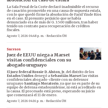
La Sala Penal de la Corte declaró inadmisible el recurso
de casación promovido en una causa de supuesta estafa,
con lo que quedó firme la absolución de Farid Yinde Ríos
en el caso. El presunto perjuicio que se había
denunciado era de más de G. 3.500 millones, tras haber
tenido un contrato para recuperación de créditos
fiscales.
·
Agosto 7, 2026 04:48 p. m.
Redacción ÚH
Sucesos
Juez de EEUU niega a Marset
visitas confidenciales con su
abogado uruguayo
El
juez federal Rossie D. Alston, Jr.
del distrito de los
Estados Unidos
denegó a
Sebastián Marset
las visitas
confidenciales abogado-cliente con su defensor
uruguayo
Santiago Moratorio
, ya que no es parte de su
equipo de defensa estadounidense, ni está acreditado en
la causa. El procesado está preso, esperando su juicio
que comenzará el 11 de enero.
·
Agosto 7, 2026 04:16 p. m.
Redacción ÚH