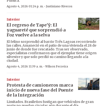
Pública.
·
Agosto 4, 2026 01:24 p. m.
Justiniano Riveros
Interior
El regreso de Tape’ỹ: El
yaguareté que sorprendió a
Foz vuelve a la selva
El felino sorprendió al barrio Três Lagoas recorriendo
las calles. Amaneció en el patio de una vivienda el 28 de
junio de donde fue rescatado. Tras ser observado,
especialistas confirmaron que el ejemplar tiene origen
silvestre y que solo perdió su camino llegando a la
ciudad.
·
Agosto 4, 2026 11:39 a. m.
Wilson Ferreira
Interior
Protesta de camioneros marca
inicio de nueva fase del Puente
de la Integración
Limitados. Brasileños fustigan que vehículos de gran
porte no puedan circular aún durante el día.