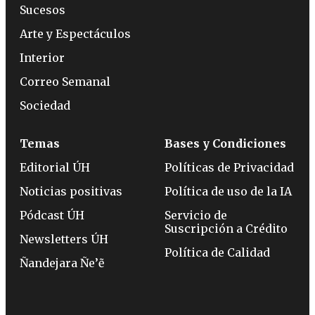
Sucesos
Arte y Espectáculos
Interior
Correo Semanal
Sociedad
Temas
Bases y Condiciones
Editorial ÚH
Políticas de Privacidad
Noticias positivas
Política de uso de la IA
Pódcast ÚH
Servicio de
Suscripción a Crédito
Newsletters ÚH
Política de Calidad
Ñandejara Ñe’ẽ