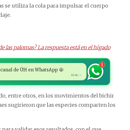
s se utiliza la cola para impulsar el cuerpo
laje.
 de las palomas? La respuesta está en el hígado
1
 al canal de ÚH en WhatsApp 🤩
02:41
✓✓
o, entre otros, en los movimientos del bichir
ones sugirieron que las especies comparten los
 para validar esos resultados, con el que