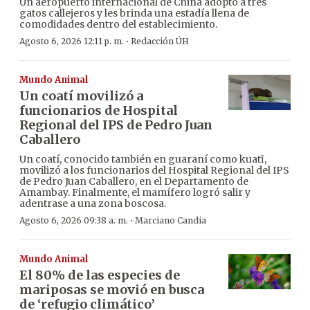
Un aeropuerto internacional de China adoptó a tres
gatos callejeros y les brinda una estadía llena de
comodidades dentro del establecimiento.
·
Agosto 6, 2026 12:11 p. m.
Redacción ÚH
Mundo Animal
Un coatí movilizó a
funcionarios de Hospital
Regional del IPS de Pedro Juan
Caballero
Un coatí, conocido también en guaraní como kuatĩ,
movilizó a los funcionarios del Hospital Regional del IPS
de Pedro Juan Caballero, en el Departamento de
Amambay. Finalmente, el mamífero logró salir y
adentrase a una zona boscosa.
·
Agosto 6, 2026 09:38 a. m.
Marciano Candia
Mundo Animal
El 80% de las especies de
mariposas se movió en busca
de ‘refugio climático’