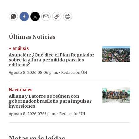
WhatsApp
Facebook
Twitter
Email
Copy
Print
Últimas Noticias
+ análisis
Asunción: ¿Qué dice el Plan Regulador
sobre la altura permitida para los
edificios?
·
Agosto 8, 2026 08:06 p. m.
Redacción ÚH
Nacionales
Alliana y Latorre se reúnen con
gobernador brasileño para impulsar
inversiones
·
Agosto 8, 2026 07:35 p. m.
Redacción ÚH
Notas más leídas