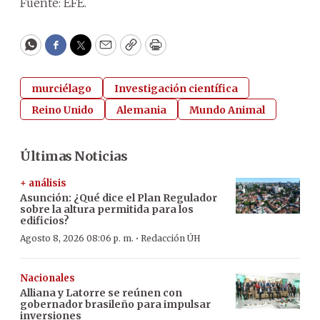
Fuente: EFE.
WhatsApp
Facebook
Twitter
Email
Copy
Print
murciélago
Investigación científica
Reino Unido
Alemania
Mundo Animal
Últimas Noticias
+ análisis
Asunción: ¿Qué dice el Plan Regulador
sobre la altura permitida para los
edificios?
·
Agosto 8, 2026 08:06 p. m.
Redacción ÚH
Nacionales
Alliana y Latorre se reúnen con
gobernador brasileño para impulsar
inversiones