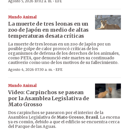
·
Agosto 5, 2026 10:02 a. m.
EFE
Mundo Animal
La muerte de tres leonas en un
zoo de Japón en medio de altas
temperaturas desata críticas
La muerte de tres leonas en un zoo de Japón por un
posible golpe de calor provocó críticas de los
organismos de defensa de los derechos de los animales,
como PETA, que denunció este martes su continuado
cautiverio como uno de los motivos de su fallecimiento.
·
Agosto 4, 2026 07:30 a. m.
EFE
Mundo Animal
Video: Carpinchos se pasean
por la Asamblea Legislativa de
Mato Grosso
Dos carpinchos se pasearon por el interior de la
Asamblea Legislativa de
Mato Grosso
,
Brasil.
La escena
ya es común, debido a que el edificio se encuentra cerca
del Parque de las Aguas.