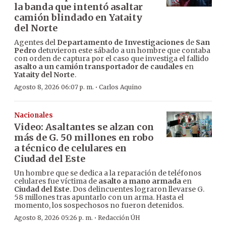
la banda que intentó asaltar
camión blindado en Yataity
del Norte
Agentes del
Departamento de Investigaciones
de
San
Pedro
detuvieron este sábado a un hombre que contaba
con orden de captura por el caso que investiga el fallido
asalto a un camión transportador de caudales
en
Yataity del Norte
.
·
Agosto 8, 2026 06:07 p. m.
Carlos Aquino
Nacionales
Video: Asaltantes se alzan con
más de G. 50 millones en robo
a técnico de celulares en
Ciudad del Este
Un hombre que se dedica a la reparación de teléfonos
celulares fue víctima de
asalto a mano armada
en
Ciudad del Este
. Dos delincuentes lograron llevarse G.
58 millones tras apuntarlo con un arma. Hasta el
momento, los sospechosos no fueron detenidos.
·
Agosto 8, 2026 05:26 p. m.
Redacción ÚH