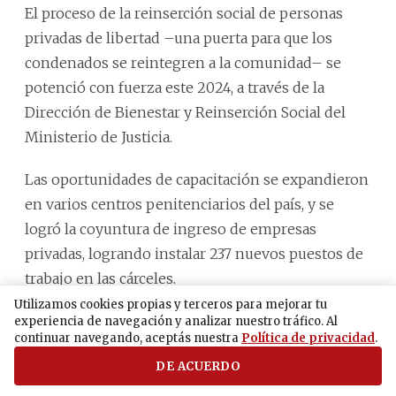
El proceso de la reinserción social de personas
privadas de libertad –una puerta para que los
condenados se reintegren a la comunidad– se
potenció con fuerza este 2024, a través de la
Dirección de Bienestar y Reinserción Social del
Ministerio de Justicia.
Las oportunidades de capacitación se expandieron
en varios centros penitenciarios del país, y se
logró la coyuntura de ingreso de empresas
privadas, logrando instalar 237 nuevos puestos de
trabajo en las cárceles.
Utilizamos cookies propias y terceros para mejorar tu
A través de estas alianzas de trabajo, muchos de
experiencia de navegación y analizar nuestro tráfico. Al
continuar navegando, aceptás nuestra
Política de privacidad
.
ellos decidieron tener un cambio de mentalidad y
DE ACUERDO
están logrando mantener hasta a sus familiares,
pese a estar tras las rejas.