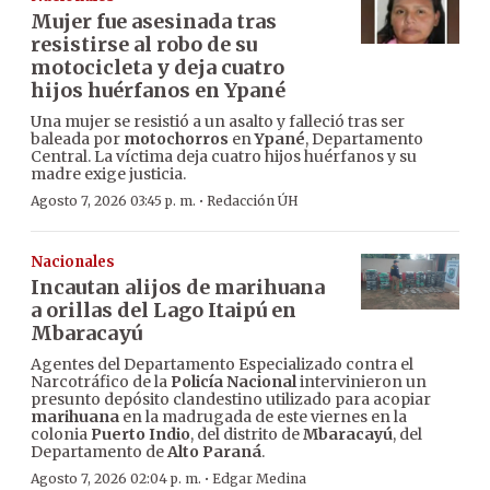
Mujer fue asesinada tras
resistirse al robo de su
motocicleta y deja cuatro
hijos huérfanos en Ypané
Una mujer se resistió a un asalto y falleció tras ser
baleada por
motochorros
en
Ypané
, Departamento
Central. La víctima deja cuatro hijos huérfanos y su
madre exige justicia.
·
Agosto 7, 2026 03:45 p. m.
Redacción ÚH
Nacionales
Incautan alijos de marihuana
a orillas del Lago Itaipú en
Mbaracayú
Agentes del Departamento Especializado contra el
Narcotráfico de la
Policía Nacional
intervinieron un
presunto depósito clandestino utilizado para acopiar
marihuana
en la madrugada de este viernes en la
colonia
Puerto Indio
, del distrito de
Mbaracayú
, del
Departamento de
Alto Paraná
.
·
Agosto 7, 2026 02:04 p. m.
Edgar Medina