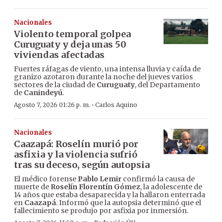
Nacionales
Violento temporal golpea
Curuguaty y deja unas 50
viviendas afectadas
Fuertes ráfagas de viento, una intensa lluvia y caída de
granizo azotaron durante la noche del jueves varios
sectores de la ciudad de
Curuguaty
, del Departamento
de
Canindeyú
.
·
Agosto 7, 2026 01:26 p. m.
Carlos Aquino
Nacionales
Caazapá: Roselín murió por
asfixia y la violencia sufrió
tras su deceso, según autopsia
El médico forense
Pablo Lemir
confirmó la causa de
muerte de
Roselín Florentín Gómez
, la adolescente de
14 años que estaba desaparecida y la hallaron enterrada
en
Caazapá
. Informó que la autopsia determinó que el
fallecimiento se produjo por asfixia por inmersión.