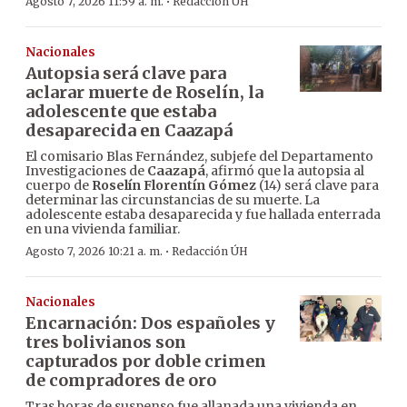
·
Agosto 7, 2026 11:59 a. m.
Redacción ÚH
Nacionales
Autopsia será clave para
aclarar muerte de Roselín, la
adolescente que estaba
desaparecida en Caazapá
El comisario Blas Fernández, subjefe del Departamento
Investigaciones de
Caazapá
, afirmó que la autopsia al
cuerpo de
Roselín Florentín Gómez
(14) será clave para
determinar las circunstancias de su muerte. La
adolescente estaba desaparecida y fue hallada enterrada
en una vivienda familiar.
·
Agosto 7, 2026 10:21 a. m.
Redacción ÚH
Nacionales
Encarnación: Dos españoles y
tres bolivianos son
capturados por doble crimen
de compradores de oro
Tras horas de suspenso fue allanada una vivienda en