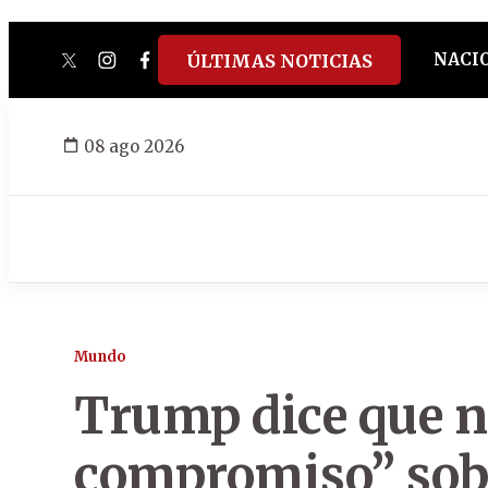
NACI
ÚLTIMAS NOTICIAS
twitter
instagram
facebook
tiktok
youtube
spotify
08 ago 2026
Mundo
Trump dice que 
compromiso” sob