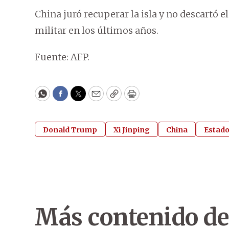
China juró recuperar la isla y no descartó e
militar en los últimos años.
Fuente: AFP.
WhatsApp
Facebook
Twitter
Email
Copy
Print
Donald Trump
Xi Jinping
China
Estado
Más contenido de