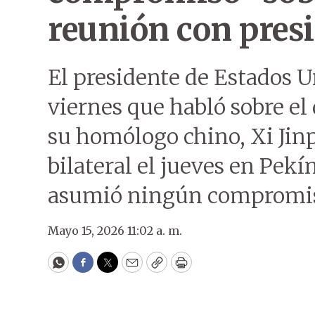
reunión con pres
El presidente de Estados U
viernes que habló sobre e
su homólogo chino, Xi Jin
bilateral el jueves en Pekí
asumió ningún compromi
Mayo 15, 2026 11:02 a. m.
WhatsApp
Facebook
Twitter
Email
Copy
Print