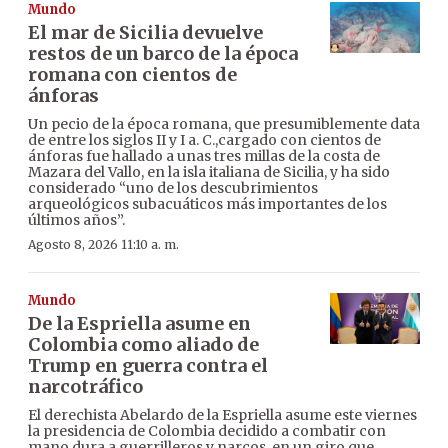
Mundo
El mar de Sicilia devuelve
restos de un barco de la época
romana con cientos de
ánforas
Un pecio de la época romana, que presumiblemente data
de entre los siglos II y I a. C.,cargado con cientos de
ánforas fue hallado a unas tres millas de la costa de
Mazara del Vallo, en la isla italiana de Sicilia, y ha sido
considerado “uno de los descubrimientos
arqueológicos subacuáticos más importantes de los
últimos años”.
Agosto 8, 2026 11:10 a. m.
Mundo
De la Espriella asume en
Colombia como aliado de
Trump en guerra contra el
narcotráfico
El derechista Abelardo de la Espriella asume este viernes
la presidencia de Colombia decidido a combatir con
mano dura a guerrilleros y narcos, en un giro que