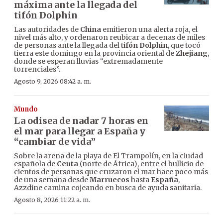
máxima ante la llegada del
tifón Dolphin
Las autoridades de
China
emitieron una alerta roja, el
nivel más alto, y ordenaron reubicar a decenas de miles
de personas ante la llegada del t
ifón Dolphin
, que tocó
tierra este domingo en la provincia oriental de
Zhejiang
,
donde se esperan lluvias “extremadamente
torrenciales”.
Agosto 9, 2026 08:42 a. m.
Mundo
La odisea de nadar 7 horas en
el mar para llegar a España y
“cambiar de vida”
Sobre la arena de la playa de El Trampolín, en la ciudad
española de
Ceuta
(norte de África), entre el bullicio de
cientos de personas que cruzaron el mar hace poco más
de una semana desde
Marruecos
hasta
España
,
Azzdine camina cojeando en busca de ayuda sanitaria.
Agosto 8, 2026 11:22 a. m.