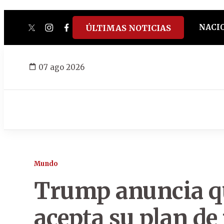
NACI
ÚLTIMAS NOTICIAS
twitter
instagram
facebook
tiktok
youtube
spotify
07 ago 2026
Mundo
Trump anuncia q
acepta su plan de