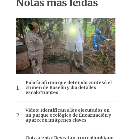
Notas más leídas
Policía afirma que detenido confesó el
crimen de Roselín y dio detalles
escalofriantes
Video: Identifican a los ejecutados en
un parque ecológico de Encarnación y
aparecen imágenes claves
Gota a gota: Rescatan a un colombiano