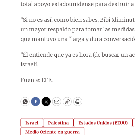
total apoyo estadounidense para destruir a l
“Si no es así, como bien sabes, Bibi (diminut
un mayor respaldo para tomar las medidas n
que mantuvo una “larga y dura conversación”
“Él entiende que ya es hora (de buscar un a
israelí.
Fuente: EFE.
WhatsApp
Facebook
Twitter
Email
Copy
Print
Israel
Palestina
Estados Unidos (EEUU)
Medio Oriente en guerra