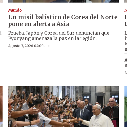
Mundo
Un misil balístico de Corea del Norte
pone en alerta a Asia
d
Prueba. Japón y Corea del Sur denuncian que
L
Pyonyang amenaza la paz en la región.
i
I
Agosto 7, 2026 04:00 a. m.
m
t
A
m
A