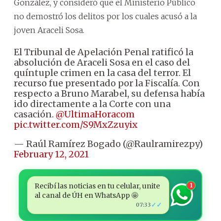
González, y consideró que el Ministerio Público
no demostró los delitos por los cuales acusó a la
joven Araceli Sosa.
El Tribunal de Apelación Penal ratificó la
absolución de Araceli Sosa en el caso del
quíntuple crimen en la casa del terror. El
recurso fue presentado por la Fiscalía. Con
respecto a Bruno Marabel, su defensa había
ido directamente a la Corte con una
casación.
@UltimaHoracom
pic.twitter.com/S9MxZzuyix
— Raúl Ramírez Bogado (@Raulramirezpy)
February 12, 2021
Recibí las noticias en tu celular, unite
1
al canal de ÚH en WhatsApp 🤩
✓✓
07:33