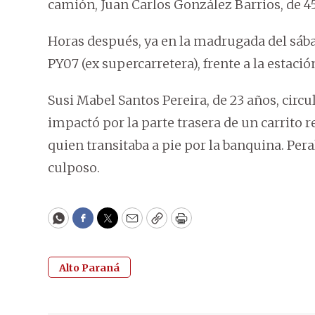
camión, Juan Carlos González Barrios, de 45 
Horas después, ya en la madrugada del sábado
PY07 (ex supercarretera), frente a la estaci
Susi Mabel Santos Pereira, de 23 años, cir
impactó por la parte trasera de un carrito 
quien transitaba a pie por la banquina. Per
culposo.
WhatsApp
Facebook
Twitter
Email
Copy
Print
Alto Paraná