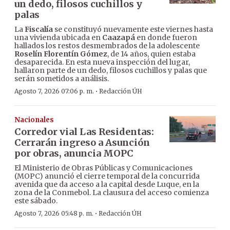
un dedo, filosos cuchillos y
palas
La
Fiscalía
se constituyó nuevamente este viernes hasta
una vivienda ubicada en
Caazapá
en donde fueron
hallados los restos desmembrados de la adolescente
Roselín Florentín Gómez
, de 14 años, quien estaba
desaparecida. En esta nueva inspección del lugar,
hallaron parte de un dedo, filosos cuchillos y palas que
serán sometidos a análisis.
·
Agosto 7, 2026 07:06 p. m.
Redacción ÚH
Nacionales
Corredor vial Las Residentas:
Cerrarán ingreso a Asunción
por obras, anuncia MOPC
El Ministerio de Obras Públicas y Comunicaciones
(MOPC) anunció el cierre temporal de la concurrida
avenida que da acceso a la capital desde Luque, en la
zona de la Conmebol. La clausura del acceso comienza
este sábado.
·
Agosto 7, 2026 05:48 p. m.
Redacción ÚH