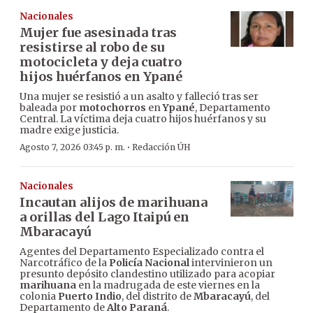
Nacionales
Mujer fue asesinada tras
resistirse al robo de su
motocicleta y deja cuatro
hijos huérfanos en Ypané
Una mujer se resistió a un asalto y falleció tras ser
baleada por
motochorros
en
Ypané
, Departamento
Central. La víctima deja cuatro hijos huérfanos y su
madre exige justicia.
·
Agosto 7, 2026 03:45 p. m.
Redacción ÚH
Nacionales
Incautan alijos de marihuana
a orillas del Lago Itaipú en
Mbaracayú
Agentes del Departamento Especializado contra el
Narcotráfico de la
Policía Nacional
intervinieron un
presunto depósito clandestino utilizado para acopiar
marihuana
en la madrugada de este viernes en la
colonia
Puerto Indio
, del distrito de
Mbaracayú
, del
Departamento de
Alto Paraná
.