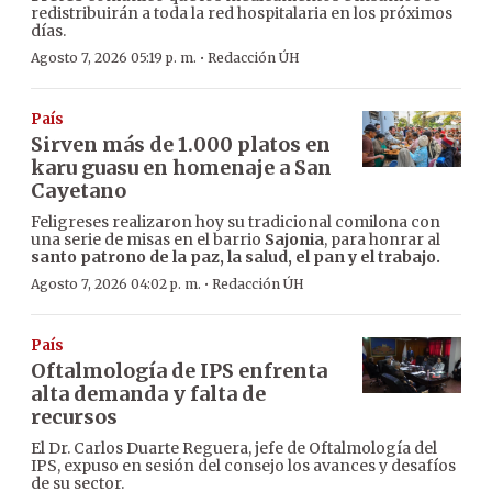
redistribuirán a toda la red hospitalaria en los próximos
días.
·
Agosto 7, 2026 05:19 p. m.
Redacción ÚH
País
Sirven más de 1.000 platos en
karu guasu en homenaje a San
Cayetano
Feligreses realizaron hoy su tradicional comilona con
una serie de misas en el barrio
Sajonia
, para honrar al
santo patrono de la paz, la salud, el pan y el trabajo.
·
Agosto 7, 2026 04:02 p. m.
Redacción ÚH
País
Oftalmología de IPS enfrenta
alta demanda y falta de
recursos
El Dr. Carlos Duarte Reguera, jefe de Oftalmología del
IPS, expuso en sesión del consejo los avances y desafíos
de su sector.