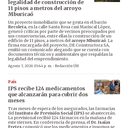
legalidad de construcción de
11 pisos a metros del arroyo
Mburicaó
Un proyecto inmobiliario que se gesta en el barrio
Recoleta
, en la calle Santa Rosa casi Mariscal López,
generó críticas por parte de vecinos preocupados por
sus consecuencias, entre ellas la construcción de un
edificio de 11 pisos, a metros del
arroyo Mburicaó
. La
firma encargada del proyecto, DE Constructora SA,
emitió un comunicado alegando que se cuenta con
documentos técnicos y ambientales que respaldan la
legalidad del emprendimiento.
·
Agosto 7, 2026 05:44 p. m.
Redacción ÚH
País
IPS recibe 124 medicamentos
que alcanzarán para cubrir dos
meses
Tras meses de espera de los asegurados, las farmacias
del
Instituto de Previsión Social (IPS)
se abastecerán.
La previsional recibió 124 fármacos en la mañana de
este viernes. En conferencia de prensa, el
Dr. Isaías
Fretes
comunicó que los medicamentos e insumos se