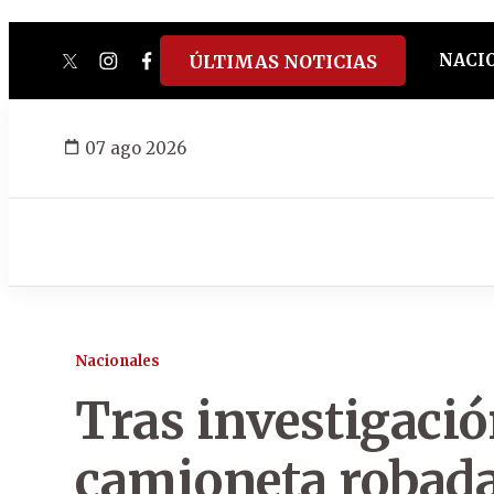
NACI
ÚLTIMAS NOTICIAS
twitter
instagram
facebook
tiktok
youtube
spotify
07 ago 2026
Nacionales
Tras investigaci
camioneta robada 