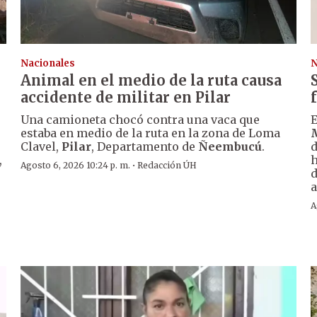
Nacionales
N
Animal en el medio de la ruta causa
accidente de militar en Pilar
Una camioneta chocó contra una vaca que
E
estaba en medio de la ruta en la zona de Loma
Clavel,
Pilar
, Departamento de
Ñeembucú
.
d
,
h
·
Agosto 6, 2026 10:24 p. m.
Redacción ÚH
d
a
A