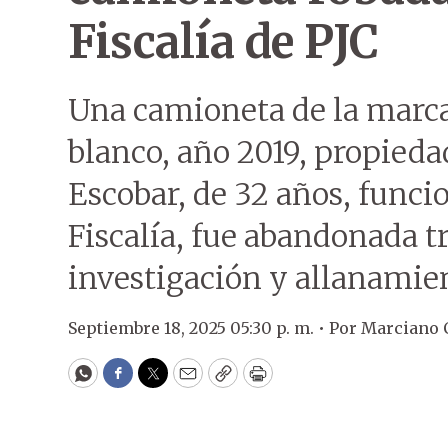
Fiscalía de PJC
Una camioneta de la marca
blanco, año 2019, propieda
Escobar, de 32 años, funci
Fiscalía, fue abandonada tr
investigación y allanamien
Septiembre 18, 2025 05:30 p. m. •
Por
Marciano 
WhatsApp
Facebook
Twitter
Email
Copy
Print