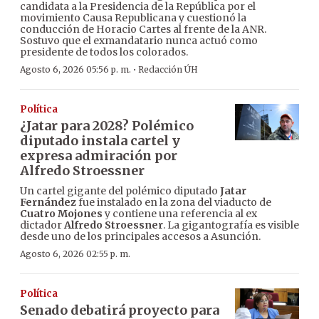
candidata a la Presidencia de la República por el
movimiento Causa Republicana y cuestionó la
conducción de Horacio Cartes al frente de la ANR.
Sostuvo que el exmandatario nunca actuó como
presidente de todos los colorados.
·
Agosto 6, 2026 05:56 p. m.
Redacción ÚH
Política
¿Jatar para 2028? Polémico
diputado instala cartel y
expresa admiración por
Alfredo Stroessner
Un cartel gigante del polémico diputado
Jatar
Fernández
fue instalado en la zona del viaducto de
Cuatro Mojones
y contiene una referencia al ex
dictador
Alfredo Stroessner
. La gigantografía es visible
desde uno de los principales accesos a Asunción.
Agosto 6, 2026 02:55 p. m.
Política
Senado debatirá proyecto para